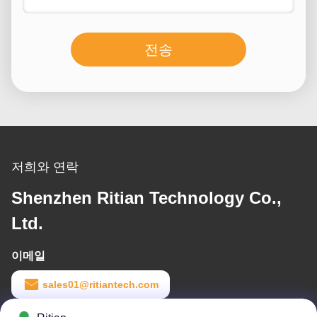
전송
저희와 연락
Shenzhen Ritian Technology Co.,
Ltd.
이메일
sales01@ritiantech.com