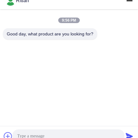
일 시간
Ritian
8:30-18:00
9:56 PM
우리 주소
Good day, what product are you looking for?
본사 주소
No.65 Songnian 도로, Longgang 지역, 심천, 중국 518117
공장 주소
No.65 Songnian 도로, Longgang 지역, 심천, 중국 518117
전화
+86-755-84080323
중국 상등품 PE 보호 피막 공급자. 저작권 (c) -2026 Shenzhen
Ritian Technology Co., Ltd. . 무단 복제 금지.
개인정보 보호 정책
|
사이트맵