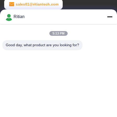
sales01@ritiantech.com
일 시간
Ritian
8:30-18:00
5:13 PM
우리 주소
Good day, what product are you looking for?
본사 주소
No.65 Songnian 도로, Longgang 지역, 심천, 중국 518117
공장 주소
No.65 Songnian 도로, Longgang 지역, 심천, 중국 518117
전화
+86-755-84080323