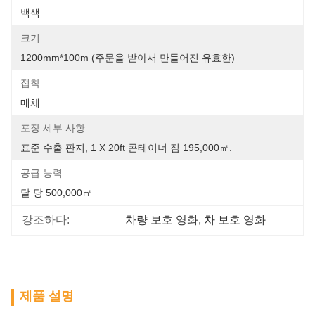
백색
크기:
1200mm*100m (주문을 받아서 만들어진 유효한)
접착:
매체
포장 세부 사항:
표준 수출 판지, 1 X 20ft 콘테이너 짐 195,000㎡.
공급 능력:
달 당 500,000㎡
강조하다:
차량 보호 영화
, 
차 보호 영화
제품 설명