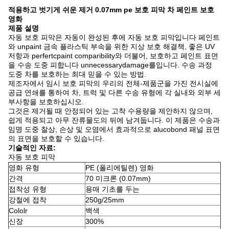
적용하고 벗기게 쉬운 제거 0.07mm pe 보호 피막 차 페인트 보호
영화
제품 설명
자동 보호 피막은 자동이 완성된 후에 자동 보호 피막입니다 페인트
와 unpaint 금속 플라스틱 부속을 위한 지상 보호 해결책, 좋은 UV
저항과 perfertcpaint comparibility와 더불어, 보호하고 페인트 표면
을 수송 도중 피합니다 unnecessarydamage를입니다. 수송 과정
도중 차를 보호하는 최대 믿을 수 있는 방법.
제조자에서 임시 보호 피막의 우리의 전체-제품군을 가진 전시실에
공급 연쇄를 통하여 차, 트럭 및 다른 수송 유형에 각 실내와 외부 세
부사항을 보호하십시오.
그것은 제거될 때 안정되어 있는 고착 수용량을 제안하지 않으며,
쉽게 적용되고 아무 잔류물도의 뒤에 남겨둡니다. 이 제품은 수송과
임명 도중 찰상, 손상 및 오염에서 효과적으로 alucobond 패널 표면
의 표면을 보호할 수 있습니다.
기술적인 자료:
자동 보호 피막
영화 유형
PE (폴리에틸렌) 영화
간격
70 미크론 (0.07mm)
접착성 유형
용매 기초를 두는
강철에 접착
250g/25mm
Cololr
백색
신장
300%