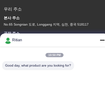
우리 주소
본사 주소
No.65 Songnian 도로, Longgang 지역, 심천, 중국 518117
공장 주소
No.65 Songnian 도로, Longgang 지역, 심천, 중국 518117
Ritian
전화
+86-755-84080323
10:50 PM
Good day, what product are you looking for?
중국 상등품 PE 보호 피막 공급자. 저작권 (c) -2026 Shenzhen
Ritian Technology Co., Ltd. . 무단 복제 금지.
개인정보 보호 정책
|
사이트맵