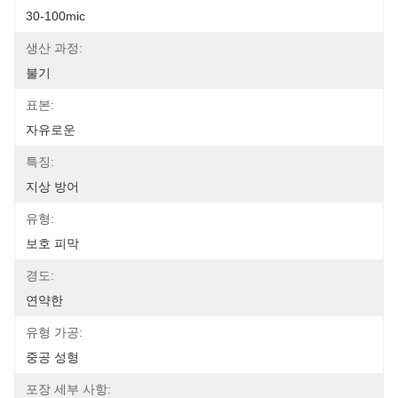
30-100mic
생산 과정:
불기
표본:
자유로운
특징:
지상 방어
유형:
보호 피막
경도:
연약한
유형 가공:
중공 성형
포장 세부 사항: