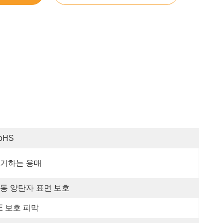
oHS
거하는 용매
동 양탄자 표면 보호
E 보호 피막