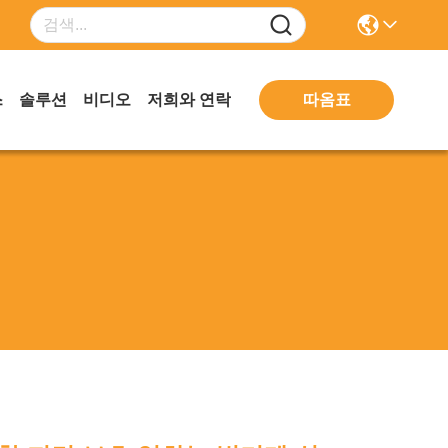
따옴표
스
솔루션
비디오
저희와 연락