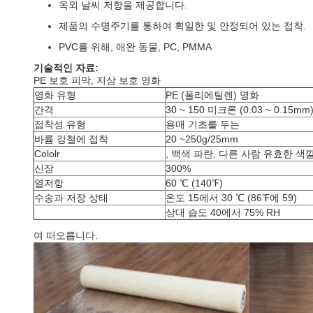
옥외 날씨 저항을 제공합니다.
제품의 수명주기를 통하여 획일한 및 안정되어 있는 접착.
PVC를 위해, 애완 동물, PC, PMMA
기술적인 자료:
PE 보호 피막, 지상 보호 영화
영화 유형
PE (폴리에틸렌) 영화
간격
30 ~ 150 미크론 (0.03 ~ 0.15mm
접착성 유형
용매 기초를 두는
바륨 강철에 접착
20 ~250g/25mm
Cololr
, 백색 파란, 다른 사람 유효한 색
신장
300%
열저항
60 ℃ (140℉)
수송과 저장 상태
온도 15에서 30 ℃ (86℉에 59)
상대 습도 40에서 75% RH
여 떠오릅니다.