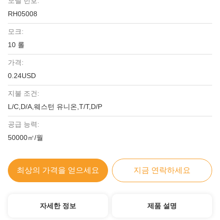
모델 번호:
RH05008
모크:
10 롤
가격:
0.24USD
지불 조건:
L/C,D/A,웨스턴 유니온,T/T,D/P
공급 능력:
50000㎡/월
최상의 가격을 얻으세요
지금 연락하세요
자세한 정보
제품 설명