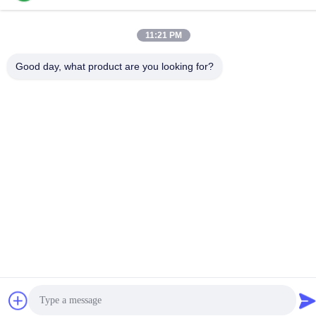
전화
11:21 PM
+86-755-84080323
Good day, what product are you looking for?
중국 상등품 PE 보호 피막 공급자. 저작권 (c) -2026 Shenzhen
Ritian Technology Co., Ltd. . 무단 복제 금지.
개인정보 보호 정책
|
사이트맵