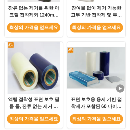
잔류 없는 제거를 위한 아
잔여물 없이 제거 가능한
크릴 접착제와 1240mm
고무 기반 접착제 및 투명
너비 커버링을 위한 엽금
블루 옵션이 있는 유연한
최상의 가격을 얻으세요
최상의 가격을 얻으세요
속 보호 필름
PE 보호 필름
액릴 접착성 표면 보호 필
표면 보호용 용제 기반 접
름 롤, 잔류 없는 제거 및
착제가 포함된 60 마이크
온도 저항성 -20°C ~ 80°C
론 두께의 자외선 방지 PE
최상의 가격을 얻으세요
최상의 가격을 얻으세요
보호 필름