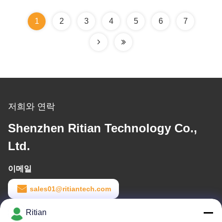
1
2
3
4
5
6
7
저희와 연락
Shenzhen Ritian Technology Co.,
Ltd.
이메일
sales01@ritiantech.com
Ritian
일 시간