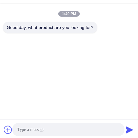
8:30-18:00
1:40 PM
우리 주소
Good day, what product are you looking for?
본사 주소
No.65 Songnian 도로, Longgang 지역, 심천, 중국 518117
공장 주소
No.65 Songnian 도로, Longgang 지역, 심천, 중국 518117
전화
+86-755-84080323
중국 상등품 PE 보호 피막 공급자. 저작권 (c) -2026 Shenzhen
Ritian Technology Co., Ltd. . 무단 복제 금지.
개인정보 보호 정책
|
사이트맵